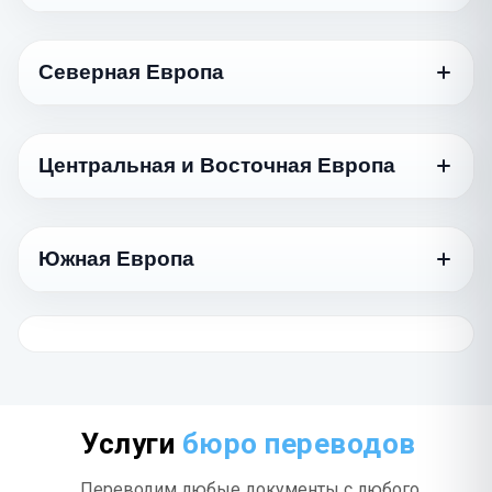
750 ₽
ქართული
Язык
Стандартный
Арабский
Северная Европа
1170 ₽
العربية
Азербайджанский
750 ₽
Azərbaycan dili
Язык
Иврит
Стандартный
1170 ₽
עברית
Армянский
Центральная и Восточная Европа
750 ₽
Հայերեն
Датский
975 ₽
Турецкий
Dansk
975 ₽
Türkçe
Язык
Белорусский
Стандартный
575 ₽
Беларуская
Норвежский
Южная Европа
975 ₽
Туркменский
Norsk
Болгарский
845 ₽
975 ₽
Türkmençe
Казахский
Български
750 ₽
Қазақ тілі
Язык
Финский
Стандартный
1170 ₽
Вьетнамский
Suomi
Венгерский
1385 ₽
975 ₽
Tiếng Việt
Киргизский
Magyar
Греческий
750 ₽
975 ₽
Кыргызча
Шведский
Ελληνικά
975 ₽
Индонезийский
Svenska
Латышский
1385 ₽
750 ₽
Bahasa Indonesia
Молдавский
Latviešu
Хорватский
975 ₽
Услуги
бюро переводов
975 ₽
Română
Hrvatski
Китайский
Литовский
1170 ₽
975 ₽
Переводим любые документы с любого
中文