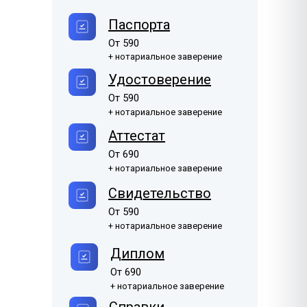
Филиппинский
Паспорта
Боснийский
1385 ₽
1170 ₽
Filipino
Bosanski
От 590
+ нотариальное заверение
Японский
1630 ₽
日本語
Удостоверение
От 590
Бенгальский
1385 ₽
+ нотариальное заверение
বাংলা
Аттестат
Фарси
1170 ₽
От 690
فارسی
+ нотариальное заверение
Свидетельство
От 590
+ нотариальное заверение
Диплом
От 690
+ нотариальное заверение