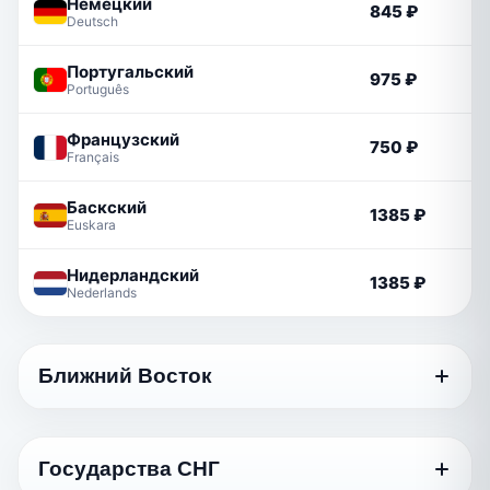
Немецкий
845 ₽
Deutsch
Португальский
975 ₽
Português
Французский
750 ₽
Français
Баскский
1385 ₽
Euskara
Нидерландский
1385 ₽
Nederlands
Ближний Восток
Язык
Стандартный
Государства СНГ
Грузинский