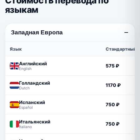
Стоимость перевода по
языкам
Западная Европа
Язык
Стандартный
Английский
575 ₽
English
Голландский
1170 ₽
Dutch
Испанский
750 ₽
Español
Итальянский
750 ₽
Italiano