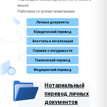
Таджикский
Lietuvių
Сербский
750 ₽
975 ₽
Тоҷикӣ
языка.
Српски
Корейский
Работаем со всеми тематиками.
Польский
1385 ₽
845 ₽
한국어
Татарский
Polski
750 ₽
Татарча
Личные документы
Лаосский
Эстонский
1385 ₽
975 ₽
ລາວ
Узбекский
Eesti
Юридический перевод
750 ₽
Oʻzbekcha
Малазийский
Апостиль и легализация
Чешский
750 ₽
975 ₽
Bahasa Melayu
Украинский
Čeština
575 ₽
Українська
Справки о несудимости
Тайский
Словацкий
1385 ₽
975 ₽
ไทย
Русский
Технический перевод
Slovenčina
0 ₽
Русский
Персидский
Медицинский перевод
Словенский
1170 ₽
975 ₽
فارسی
Slovenščina
Хинди
Нотариальный
Румынский
1385 ₽
845 ₽
हिन्दी
Română
перевод личных
Монгольский
Албанский
1385 ₽
документов
1170 ₽
Монгол
Shqip