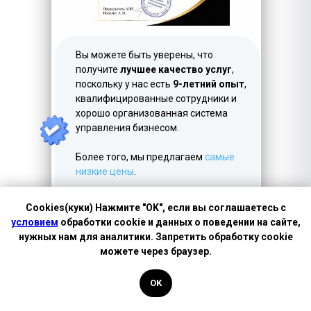
LET'S GO!
Вы можете быть уверены, что
получите
лучшее качество услуг
,
поскольку у нас есть
9-летний опыт
,
квалифицированные сотрудники и
хорошо организованная система
управления бизнесом.
Более того, мы предлагаем
самые
низкие цены
.
Обращаясь к нам - вы
доверяете
Cookies(куки) Нажмите "OK", если вы соглашаетесь с
лучшим!
условием
обработки cookie и данных о поведении на сайте,
нужных нам для аналитики. Запретить обработку cookie
можете через браузер.
OK
Нотариальный перевод в Электростали