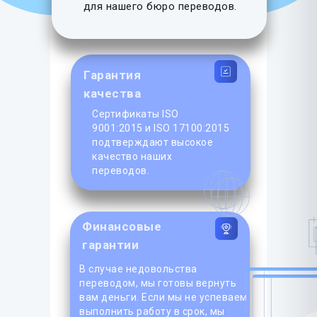
для нашего бюро переводов.
Гарантия
качества
Сертификаты ISO
9001:2015 и ISO 17100:2015
подтверждают высокое
качество наших
переводов.
Финансовые
гарантии
В случае недовольства
переводом, мы готовы вернуть
вам деньги. Если мы не успеваем
выполнить работу в срок, мы