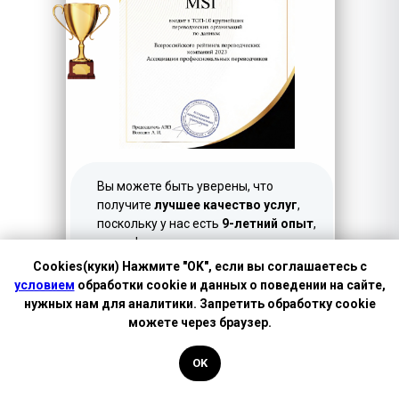
LET'S GO!
Вы можете быть уверены, что
получите
лучшее качество услуг
,
поскольку у нас есть
9-летний опыт
,
квалифицированные сотрудники и
хорошо организованная система
Cookies(куки) Нажмите "OK", если вы соглашаетесь с
управления бизнесом.
условием
обработки cookie и данных о поведении на сайте,
нужных нам для аналитики. Запретить обработку cookie
Более того, мы предлагаем
самые
можете через браузер.
низкие цены
.
OK
Обращаясь к нам - вы
доверяете
лучшим!