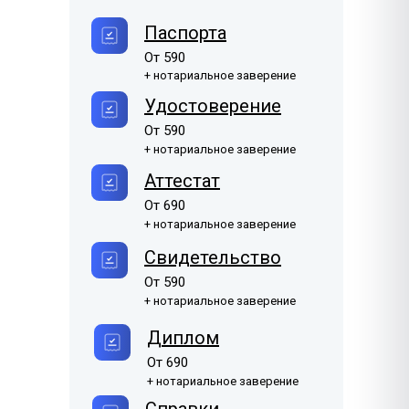
Филиппинский
Паспорта
Боснийский
1385 ₽
1170 ₽
Filipino
Bosanski
От 590
+ нотариальное заверение
Японский
1630 ₽
日本語
Удостоверение
От 590
Бенгальский
1385 ₽
+ нотариальное заверение
বাংলা
Аттестат
Фарси
1170 ₽
От 690
فارسی
+ нотариальное заверение
Свидетельство
От 590
+ нотариальное заверение
Диплом
От 690
+ нотариальное заверение