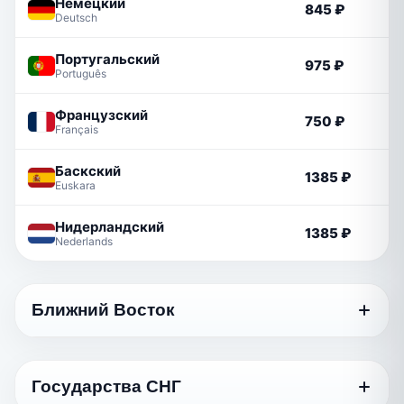
Немецкий
845 ₽
Deutsch
Португальский
975 ₽
Português
Французский
750 ₽
Français
Баскский
1385 ₽
Euskara
Нидерландский
1385 ₽
Nederlands
Ближний Восток
Язык
Стандартный
Государства СНГ
Грузинский