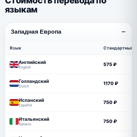
Стоимость перевода по
языкам
Западная Европа
Язык
Стандартный
Английский
575 ₽
English
Голландский
1170 ₽
Dutch
Испанский
750 ₽
Español
Итальянский
750 ₽
Italiano