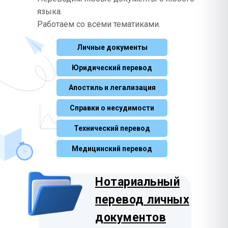
Таджикский
Lietuvių
Сербский
750 ₽
975 ₽
Тоҷикӣ
языка.
Српски
Корейский
Работаем со всеми тематиками.
Польский
1385 ₽
845 ₽
한국어
Татарский
Polski
750 ₽
Татарча
Личные документы
Лаосский
Эстонский
1385 ₽
975 ₽
ລາວ
Узбекский
Eesti
Юридический перевод
750 ₽
Oʻzbekcha
Малазийский
Апостиль и легализация
Чешский
750 ₽
975 ₽
Bahasa Melayu
Украинский
Čeština
575 ₽
Українська
Справки о несудимости
Тайский
Словацкий
1385 ₽
975 ₽
ไทย
Русский
Технический перевод
Slovenčina
0 ₽
Русский
Персидский
Медицинский перевод
Словенский
1170 ₽
975 ₽
فارسی
Slovenščina
Хинди
Нотариальный
Румынский
1385 ₽
845 ₽
हिन्दी
Română
перевод личных
Монгольский
Албанский
1385 ₽
документов
1170 ₽
Монгол
Shqip