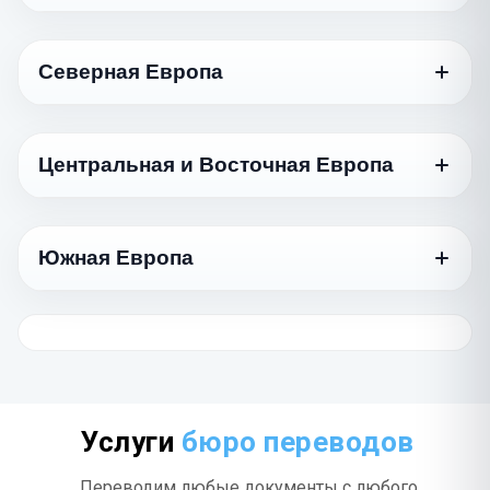
750 ₽
ქართული
Язык
Стандартный
Арабский
Северная Европа
1170 ₽
العربية
Азербайджанский
750 ₽
Azərbaycan dili
Язык
Иврит
Стандартный
1170 ₽
עברית
Армянский
Центральная и Восточная Европа
750 ₽
Հայերեն
Датский
975 ₽
Турецкий
Dansk
975 ₽
Türkçe
Язык
Белорусский
Стандартный
575 ₽
Беларуская
Норвежский
Южная Европа
975 ₽
Туркменский
Norsk
Болгарский
845 ₽
975 ₽
Türkmençe
Казахский
Български
750 ₽
Қазақ тілі
Язык
Финский
Стандартный
1170 ₽
Вьетнамский
Suomi
Венгерский
1385 ₽
975 ₽
Tiếng Việt
Киргизский
Magyar
Греческий
750 ₽
975 ₽
Кыргызча
Шведский
Ελληνικά
975 ₽
Индонезийский
Svenska
Латышский
1385 ₽
750 ₽
Bahasa Indonesia
Молдавский
Latviešu
Хорватский
975 ₽
Услуги
бюро переводов
975 ₽
Română
Hrvatski
Китайский
Литовский
1170 ₽
975 ₽
Переводим любые документы с любого
中文