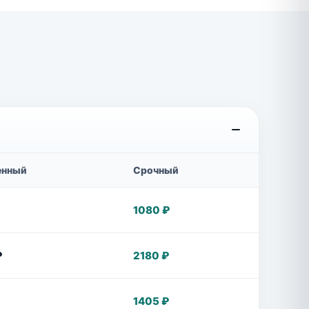
енный
Срочный
1080 ₽
₽
2180 ₽
1405 ₽