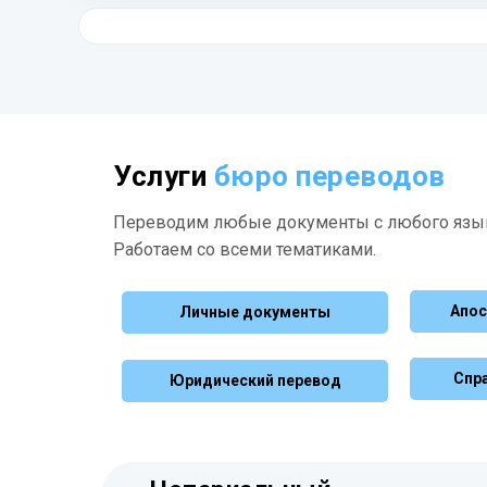
Финский
Язык
Вьетнамский
Suomi
Венгерский
Tiếng Việt
Киргизский
Magyar
Греческий
Кыргызча
Шведский
Ελληνικά
Индонезийский
Svenska
Латышский
Bahasa Indonesia
Молдавский
Latviešu
Хорватский
Română
Hrvatski
Китайский
Услуги
бюро переводов
Литовский
中文
Таджикский
Lietuvių
Сербский
Тоҷикӣ
Переводим любые документы с любого язы
Српски
Корейский
Работаем со всеми тематиками.
Польский
한국어
Татарский
Polski
Татарча
Лаосский
Апос
Личные документы
Эстонский
ລາວ
Узбекский
Eesti
Oʻzbekcha
Малазийский
Спр
Юридический перевод
Чешский
Bahasa Melayu
Украинский
Čeština
Українська
Тайский
Словацкий
ไทย
Русский
Slovenčina