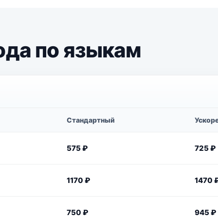
ода по языкам
Стандартный
Ускор
575 ₽
725 ₽
1170 ₽
1470 
750 ₽
945 ₽