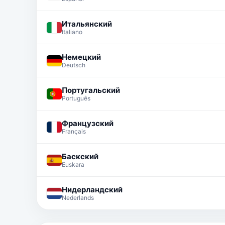
Итальянский
Italiano
Немецкий
Deutsch
Португальский
Português
Французский
Français
Баскский
Euskara
Нидерландский
Nederlands