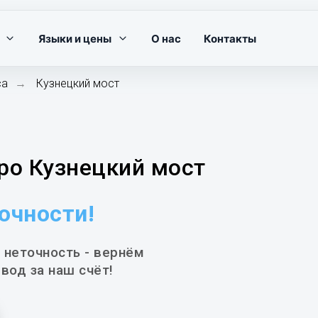
Языки и цены
О нас
Контакты
са
Кузнецкий мост
→
ро Кузнецкий мост
точности!
 неточность - вернём
вод за наш счёт!