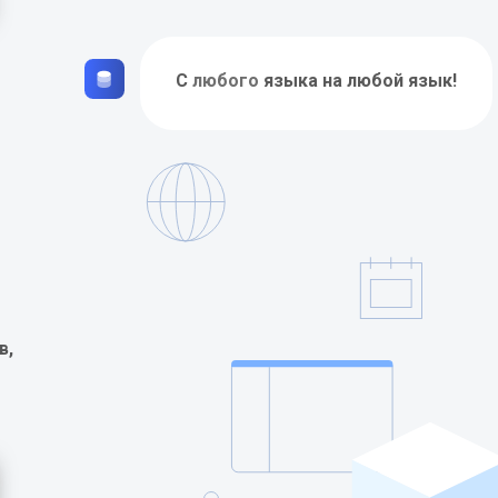
С
любого
языка на любой язык!
в,