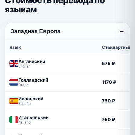
Стоимость перевода по
языкам
Западная Европа
Язык
Стандартный
Английский
575 ₽
English
Голландский
1170 ₽
Dutch
Испанский
750 ₽
Español
Итальянский
750 ₽
Italiano