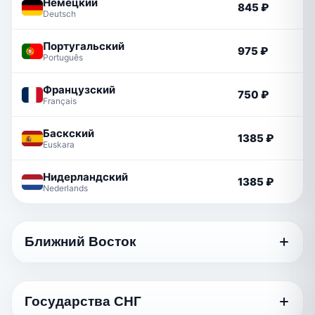
Немецкий
845 ₽
Deutsch
Португальский
975 ₽
Português
Французский
750 ₽
Français
Баскский
1385 ₽
Euskara
Нидерландский
1385 ₽
Nederlands
Ближний Восток
Язык
Стандартный
Государства СНГ
Грузинский