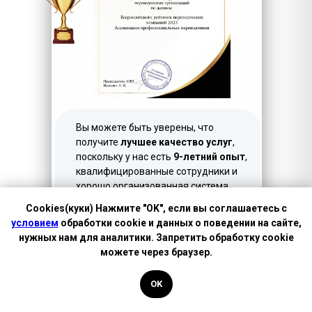
LET'S GO!
Вы можете быть уверены, что
получите
лучшее качество услуг
,
поскольку у нас есть
9-летний опыт
,
квалифицированные сотрудники и
хорошо организованная система
управления бизнесом.
Cookies(куки) Нажмите "OK", если вы соглашаетесь с
условием
обработки cookie и данных о поведении на сайте,
Более того, мы предлагаем
самые
нужных нам для аналитики. Запретить обработку cookie
низкие цены
.
можете через браузер.
Обращаясь к нам - вы
доверяете
OK
лучшим!