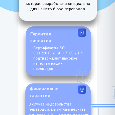
которая разработана специально
для нашего бюро переводов.
Гарантия
качества
Сертификаты ISO
9001:2015 и ISO 17100:2015
подтверждают высокое
качество наших
переводов.
Финансовые
гарантии
В случае недовольства
переводом, мы готовы вернуть
вам деньги. Если мы не успеваем