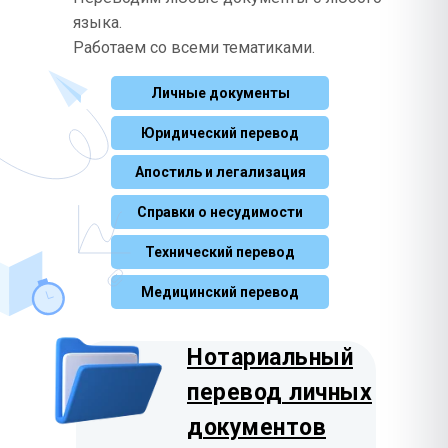
Таджикский
Lietuvių
Сербский
750 ₽
975 ₽
Тоҷикӣ
языка.
Српски
Корейский
Работаем со всеми тематиками.
Польский
1385 ₽
845 ₽
한국어
Татарский
Polski
750 ₽
Татарча
Личные документы
Лаосский
Эстонский
1385 ₽
975 ₽
ລາວ
Узбекский
Eesti
Юридический перевод
750 ₽
Oʻzbekcha
Малазийский
Апостиль и легализация
Чешский
750 ₽
975 ₽
Bahasa Melayu
Украинский
Čeština
575 ₽
Українська
Справки о несудимости
Тайский
Словацкий
1385 ₽
975 ₽
ไทย
Русский
Технический перевод
Slovenčina
0 ₽
Русский
Персидский
Медицинский перевод
Словенский
1170 ₽
975 ₽
فارسی
Slovenščina
Хинди
Нотариальный
Румынский
1385 ₽
845 ₽
हिन्दी
Română
перевод личных
Монгольский
Албанский
1385 ₽
документов
1170 ₽
Монгол
Shqip