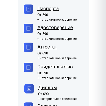
Филиппинский
Паспорта
Боснийский
1385 ₽
1170 ₽
Filipino
Bosanski
От 590
+ нотариальное заверение
Японский
1630 ₽
日本語
Удостоверение
От 590
Бенгальский
1385 ₽
+ нотариальное заверение
বাংলা
Аттестат
Фарси
1170 ₽
От 690
فارسی
+ нотариальное заверение
Свидетельство
От 590
+ нотариальное заверение
Диплом
От 690
+ нотариальное заверение