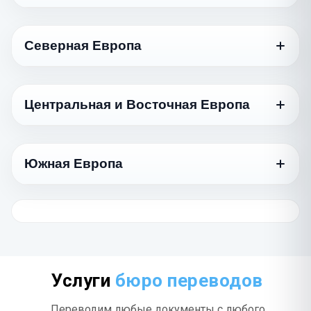
750 ₽
ქართული
Язык
Стандартный
Арабский
Северная Европа
1170 ₽
العربية
Азербайджанский
750 ₽
Azərbaycan dili
Язык
Иврит
Стандартный
1170 ₽
עברית
Армянский
Центральная и Восточная Европа
750 ₽
Հայերեն
Датский
975 ₽
Турецкий
Dansk
975 ₽
Türkçe
Язык
Белорусский
Стандартный
575 ₽
Беларуская
Норвежский
Южная Европа
975 ₽
Туркменский
Norsk
Болгарский
845 ₽
975 ₽
Türkmençe
Казахский
Български
750 ₽
Қазақ тілі
Язык
Финский
Стандартный
1170 ₽
Вьетнамский
Suomi
Венгерский
1385 ₽
975 ₽
Tiếng Việt
Киргизский
Magyar
Греческий
750 ₽
975 ₽
Кыргызча
Шведский
Ελληνικά
975 ₽
Индонезийский
Svenska
Латышский
1385 ₽
750 ₽
Bahasa Indonesia
Молдавский
Latviešu
Хорватский
975 ₽
Услуги
бюро переводов
975 ₽
Română
Hrvatski
Китайский
Литовский
1170 ₽
975 ₽
Переводим любые документы с любого
中文