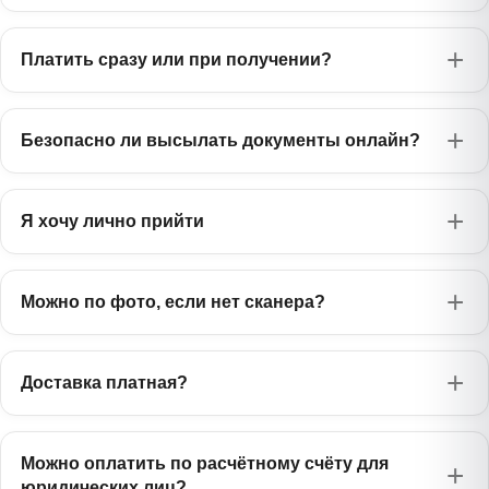
750 ₽
Татарча
Лаосский
Эстонский
1385 ₽
975 ₽
ລາວ
Платить сразу или при получении?
Узбекский
Eesti
750 ₽
Oʻzbekcha
Малазийский
Чешский
750 ₽
975 ₽
Bahasa Melayu
Украинский
Čeština
575 ₽
Безопасно ли высылать документы онлайн?
Українська
Тайский
Словацкий
1385 ₽
975 ₽
ไทย
Русский
Slovenčina
0 ₽
Русский
Я хочу лично прийти
Персидский
Словенский
1170 ₽
975 ₽
فارسی
Slovenščina
Можно по фото, если нет сканера?
Хинди
Румынский
1385 ₽
845 ₽
हिन्दी
Română
Монгольский
Албанский
1385 ₽
Доставка платная?
1170 ₽
Монгол
Shqip
Филиппинский
Боснийский
1385 ₽
1170 ₽
Filipino
Можно оплатить по расчётному счёту для
Bosanski
юридических лиц?