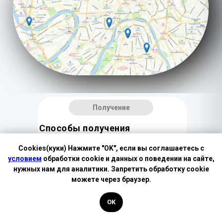
Получение
Способы получения
документов
Cookies(куки) Нажмите "OK", если вы соглашаетесь с
условием
обработки cookie и данных о поведении на сайте,
Самовывоз из любого
нужных нам для аналитики. Запретить обработку cookie
из 7 филиалов
можете через браузер.
В центре Москвы
OK
расположены 7