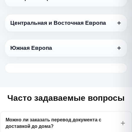
العربية
Азербайджанский
750 ₽
Azərbaycan dili
Язык
Иврит
Стандартный
1170 ₽
עברית
Армянский
Центральная и Восточная Европа
750 ₽
Հայերեն
Датский
975 ₽
Турецкий
Dansk
975 ₽
Türkçe
Язык
Белорусский
Стандартный
575 ₽
Беларуская
Норвежский
Южная Европа
975 ₽
Туркменский
Norsk
Болгарский
845 ₽
975 ₽
Türkmençe
Казахский
Български
750 ₽
Қазақ тілі
Язык
Финский
Стандартный
1170 ₽
Вьетнамский
Suomi
Венгерский
1385 ₽
975 ₽
Tiếng Việt
Киргизский
Magyar
Греческий
750 ₽
975 ₽
Кыргызча
Шведский
Ελληνικά
975 ₽
Индонезийский
Svenska
Латышский
1385 ₽
750 ₽
Bahasa Indonesia
Молдавский
Latviešu
Хорватский
975 ₽
Часто задаваемые вопросы
975 ₽
Română
Hrvatski
Китайский
Литовский
1170 ₽
975 ₽
中文
Таджикский
Lietuvių
Сербский
750 ₽
975 ₽
Тоҷикӣ
Српски
Можно ли заказать перевод документа с
Корейский
Польский
1385 ₽
доставкой до дома?
845 ₽
한국어
Татарский
Polski