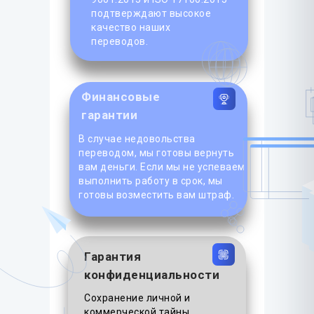
подтверждают высокое
качество наших
переводов.
Финансовые
гарантии
В случае недовольства
переводом, мы готовы вернуть
вам деньги. Если мы не успеваем
выполнить работу в срок, мы
готовы возместить вам штраф.
Гарантия
конфиденциальности
Сохранение личной и
коммерческой тайны