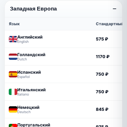
Западная Европа
Язык
Стандартный
Английский
575 ₽
English
Голландский
1170 ₽
Dutch
Испанский
750 ₽
Español
Итальянский
750 ₽
Italiano
Немецкий
845 ₽
Deutsch
Португальский
975 ₽