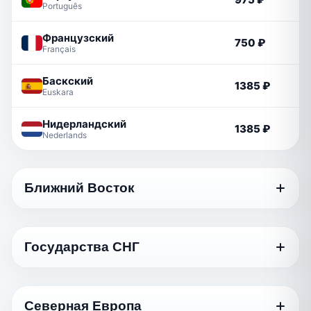
Português
Французский
750 ₽
Français
Баскский
1385 ₽
Euskara
Нидерландский
1385 ₽
Nederlands
Ближний Восток
Язык
Стандартный
Государства СНГ
Грузинский
750 ₽
ქართული
Язык
Стандартный
Арабский
Северная Европа
1170 ₽