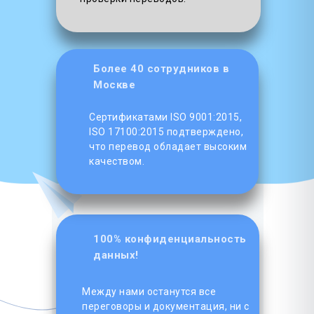
Более 40 сотрудников в
Москве
Сертификатами ISO 9001:2015,
ISO 17100:2015 подтверждено,
что перевод обладает высоким
качеством.
100% конфиденциальность
данных!
Между нами останутся все
переговоры и документация, ни с