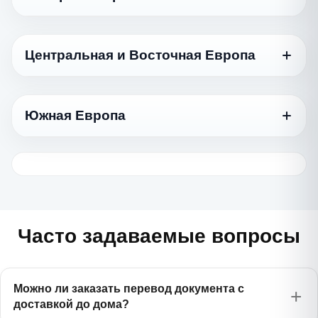
العربية
Азербайджанский
750 ₽
Azərbaycan dili
Язык
Иврит
Стандартный
1170 ₽
עברית
Армянский
Центральная и Восточная Европа
750 ₽
Հայերեն
Датский
975 ₽
Турецкий
Dansk
975 ₽
Türkçe
Язык
Белорусский
Стандартный
575 ₽
Беларуская
Норвежский
Южная Европа
975 ₽
Туркменский
Norsk
Болгарский
845 ₽
975 ₽
Türkmençe
Казахский
Български
750 ₽
Қазақ тілі
Язык
Финский
Стандартный
1170 ₽
Вьетнамский
Suomi
Венгерский
1385 ₽
975 ₽
Tiếng Việt
Киргизский
Magyar
Греческий
750 ₽
975 ₽
Кыргызча
Шведский
Ελληνικά
975 ₽
Индонезийский
Svenska
Латышский
1385 ₽
750 ₽
Bahasa Indonesia
Молдавский
Latviešu
Хорватский
975 ₽
Часто задаваемые вопросы
975 ₽
Română
Hrvatski
Китайский
Литовский
1170 ₽
975 ₽
中文
Таджикский
Lietuvių
Сербский
750 ₽
975 ₽
Тоҷикӣ
Српски
Можно ли заказать перевод документа с
Корейский
Польский
1385 ₽
доставкой до дома?
845 ₽
한국어
Татарский
Polski