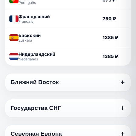
Português
Французский
750 ₽
Français
Баскский
1385 ₽
Euskara
Нидерландский
1385 ₽
Nederlands
Ближний Восток
Язык
Стандартный
Государства СНГ
Грузинский
750 ₽
ქართული
Язык
Стандартный
Арабский
Северная Европа
1170 ₽