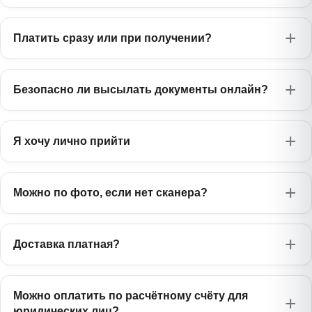
750 ₽
Татарча
Лаосский
Эстонский
1385 ₽
975 ₽
ລາວ
Платить сразу или при получении?
Узбекский
Eesti
750 ₽
Oʻzbekcha
Малазийский
Чешский
750 ₽
975 ₽
Bahasa Melayu
Украинский
Čeština
575 ₽
Безопасно ли высылать документы онлайн?
Українська
Тайский
Словацкий
1385 ₽
975 ₽
ไทย
Русский
Slovenčina
0 ₽
Русский
Я хочу лично прийти
Персидский
Словенский
1170 ₽
975 ₽
فارسی
Slovenščina
Можно по фото, если нет сканера?
Хинди
Румынский
1385 ₽
845 ₽
हिन्दी
Română
Монгольский
Албанский
1385 ₽
Доставка платная?
1170 ₽
Монгол
Shqip
Филиппинский
Боснийский
1385 ₽
1170 ₽
Filipino
Можно оплатить по расчётному счёту для
Bosanski
юридических лиц?