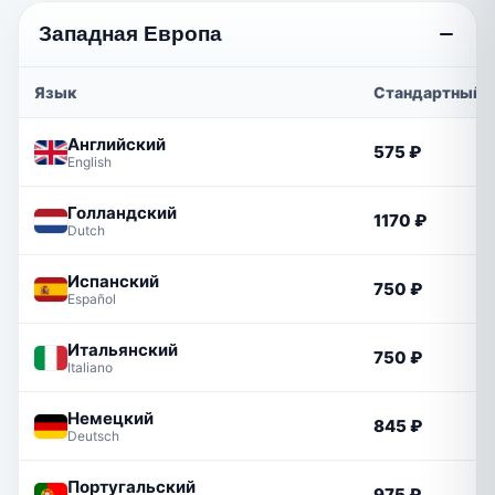
Западная Европа
Язык
Стандартный
Английский
575 ₽
English
Голландский
1170 ₽
Dutch
Испанский
750 ₽
Español
Итальянский
750 ₽
Italiano
Немецкий
845 ₽
Deutsch
Португальский
975 ₽