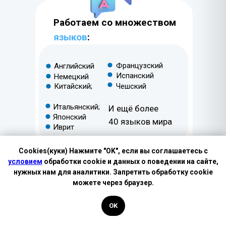
Работаем со множеством
языков
:
Французский
Английский
Испанский
Немецкий
Китайский;
Чешский
Итальянский;
И ещё более
Японский
40 языков мира
Иврит
Cookies(куки) Нажмите "OK", если вы соглашаетесь с
Оплачивайте
любым
условием
обработки cookie и данных о поведении на сайте,
нужных нам для аналитики. Запретить обработку cookie
удобным способом:
можете через браузер.
Наличными
OK
Картой