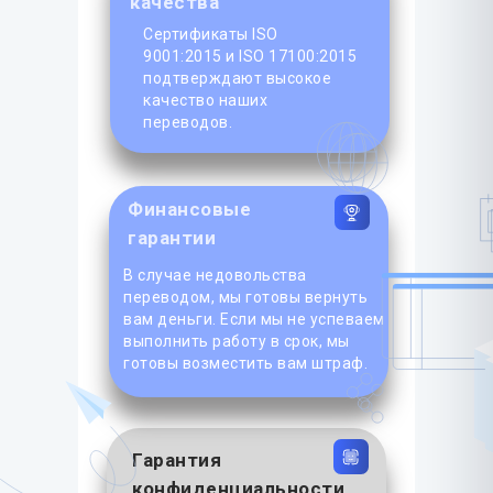
качества
Сертификаты ISO
9001:2015 и ISO 17100:2015
подтверждают высокое
качество наших
переводов.
Финансовые
гарантии
В случае недовольства
переводом, мы готовы вернуть
вам деньги. Если мы не успеваем
выполнить работу в срок, мы
готовы возместить вам штраф.
Гарантия
конфиденциальности