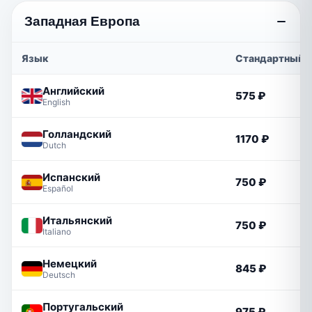
Западная Европа
Язык
Стандартный
Английский
575 ₽
English
Голландский
1170 ₽
Dutch
Испанский
750 ₽
Español
Итальянский
750 ₽
Italiano
Немецкий
845 ₽
Deutsch
Португальский
975 ₽