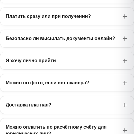
750 ₽
Татарча
Лаосский
Эстонский
1385 ₽
975 ₽
ລາວ
Платить сразу или при получении?
Узбекский
Eesti
750 ₽
Oʻzbekcha
Малазийский
Чешский
750 ₽
975 ₽
Bahasa Melayu
Украинский
Čeština
575 ₽
Безопасно ли высылать документы онлайн?
Українська
Тайский
Словацкий
1385 ₽
975 ₽
ไทย
Русский
Slovenčina
0 ₽
Русский
Я хочу лично прийти
Персидский
Словенский
1170 ₽
975 ₽
فارسی
Slovenščina
Можно по фото, если нет сканера?
Хинди
Румынский
1385 ₽
845 ₽
हिन्दी
Română
Монгольский
Албанский
1385 ₽
Доставка платная?
1170 ₽
Монгол
Shqip
Филиппинский
Боснийский
1385 ₽
1170 ₽
Filipino
Можно оплатить по расчётному счёту для
Bosanski
юридических лиц?