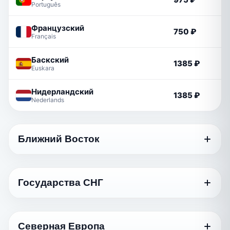
Português
Французский
750 ₽
Français
Баскский
1385 ₽
Euskara
Нидерландский
1385 ₽
Nederlands
Ближний Восток
Язык
Стандартный
Государства СНГ
Грузинский
750 ₽
ქართული
Язык
Стандартный
Арабский
Северная Европа
1170 ₽