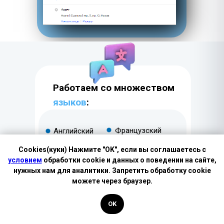
Работаем со множеством
языков
:
Французский
Английский
Испанский
Немецкий
Cookies(куки) Нажмите "OK", если вы соглашаетесь с
Китайский;
Чешский
условием
обработки cookie и данных о поведении на сайте,
нужных нам для аналитики. Запретить обработку cookie
Итальянский;
И ещё более
Японский
можете через браузер.
40 языков мира
Иврит
OK