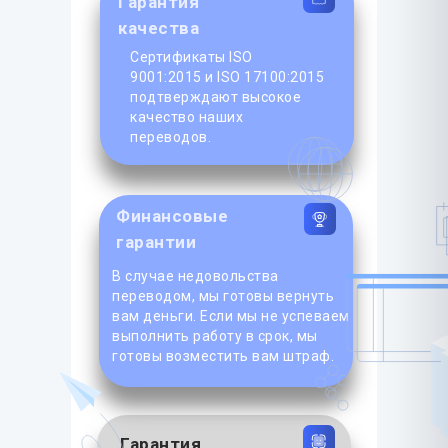
Гарантия
качества
Сертификаты ISO
9001:2015 и ISO 17100:2015
подтверждают высокое
качество наших
переводов.
Финансовые
гарантии
В случае недовольства
переводом, мы готовы вернуть
вам деньги. Если мы не успеваем
выполнить работу в срок, мы
готовы возместить вам штраф.
Гарантия