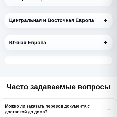
العربية
Азербайджанский
750 ₽
Azərbaycan dili
Язык
Иврит
Стандартный
1170 ₽
עברית
Армянский
Центральная и Восточная Европа
750 ₽
Հայերեն
Датский
975 ₽
Турецкий
Dansk
975 ₽
Türkçe
Язык
Белорусский
Стандартный
575 ₽
Беларуская
Норвежский
Южная Европа
975 ₽
Туркменский
Norsk
Болгарский
845 ₽
975 ₽
Türkmençe
Казахский
Български
750 ₽
Қазақ тілі
Язык
Финский
Стандартный
1170 ₽
Вьетнамский
Suomi
Венгерский
1385 ₽
975 ₽
Tiếng Việt
Киргизский
Magyar
Греческий
750 ₽
975 ₽
Кыргызча
Шведский
Ελληνικά
975 ₽
Индонезийский
Svenska
Латышский
1385 ₽
750 ₽
Bahasa Indonesia
Молдавский
Latviešu
Хорватский
975 ₽
Часто задаваемые вопросы
975 ₽
Română
Hrvatski
Китайский
Литовский
1170 ₽
975 ₽
中文
Таджикский
Lietuvių
Сербский
750 ₽
975 ₽
Тоҷикӣ
Српски
Можно ли заказать перевод документа с
Корейский
Польский
1385 ₽
доставкой до дома?
845 ₽
한국어
Татарский
Polski