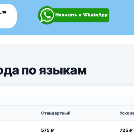
для
ода по языкам
Стандартный
Ускор
575 ₽
725 ₽