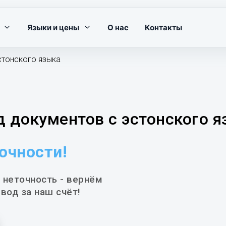
Языки и цены
О нас
Контакты
стонского языка
 документов с эстонского я
точности!
 неточность - вернём
вод за наш счёт!