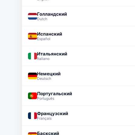
Голландский
Dutch
Испанский
Español
Итальянский
Italiano
Немецкий
Deutsch
Португальский
Português
Французский
Français
Баскский