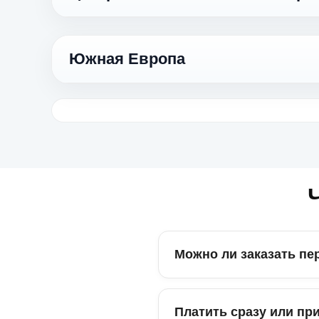
Датский
Турецкий
Dansk
Türkçe
Белорусский
Язык
Беларуская
Норвежский
Южная Европа
Туркменский
Norsk
Болгарский
Türkmençe
Казахский
Български
Қазақ тілі
Финский
Язык
Вьетнамский
Suomi
Венгерский
Tiếng Việt
Киргизский
Magyar
Греческий
Кыргызча
Шведский
Ελληνικά
Индонезийский
Svenska
Латышский
Bahasa Indonesia
Молдавский
Latviešu
Хорватский
Română
Hrvatski
Китайский
Литовский
中文
Таджикский
Lietuvių
Сербский
Тоҷикӣ
Српски
Корейский
Можно ли заказать пе
Польский
한국어
Татарский
Polski
Татарча
Лаосский
Эстонский
ລາວ
Платить сразу или пр
Узбекский
Eesti