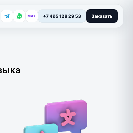
+7 495 128 29 53
Заказать
MAX
зыка