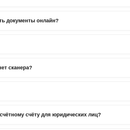
750 ₽
945 ₽
750 ₽
945 ₽
975 ₽
1225 
575 ₽
725 ₽
ть документы онлайн?
1385 ₽
1735 
975 ₽
1225 
0 ₽
0 ₽
1170 ₽
1470 
975 ₽
1225 
нет сканера?
1385 ₽
1735 
845 ₽
1060 
1385 ₽
1735 
1170 ₽
1470 
1385 ₽
1735 
1170 ₽
1470 
счётному счёту для юридических лиц?
1630 ₽
2045 