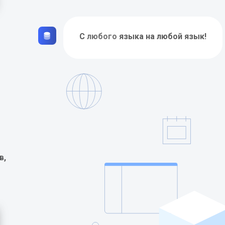
С
любого
языка на любой язык!
в,