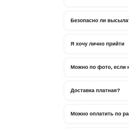
Oʻzbekcha
Малазийский
Чешский
Bahasa Melayu
Украинский
Čeština
Безопасно ли высыла
Українська
Тайский
Словацкий
ไทย
Русский
Slovenčina
Русский
Я хочу лично прийти
Персидский
Словенский
فارسی
Slovenščina
Хинди
Можно по фото, если 
Румынский
हिन्दी
Română
Монгольский
Албанский
Доставка платная?
Монгол
Shqip
Филиппинский
Боснийский
Filipino
Можно оплатить по ра
Bosanski
Японский
日本語