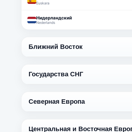
Euskara
Нидерландский
Nederlands
Ближний Восток
Язык
Государства СНГ
Грузинский
ქართული
Язык
Арабский
Северная Европа
العربية
Азербайджанский
Azərbaycan dili
Иврит
Язык
עברית
Армянский
Центральная и Восточная Евро
Հայերեն