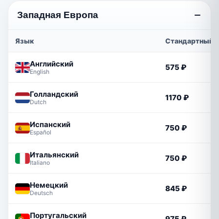
Западная Европа
Язык
Стандартный
Английский
575 ₽
English
Голландский
1170 ₽
Dutch
Испанский
750 ₽
Español
Итальянский
750 ₽
Italiano
Немецкий
845 ₽
Deutsch
Португальский
975 ₽