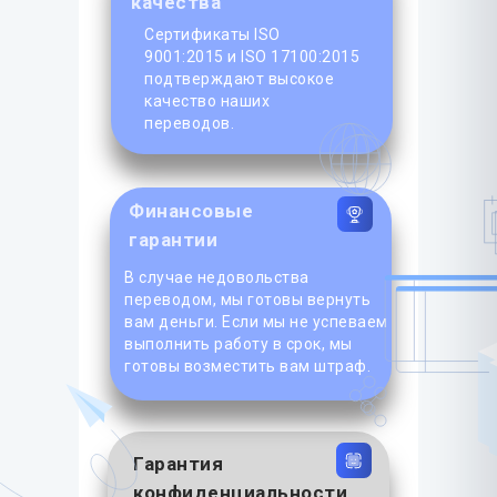
качества
Сертификаты ISO
9001:2015 и ISO 17100:2015
подтверждают высокое
качество наших
переводов.
Финансовые
гарантии
В случае недовольства
переводом, мы готовы вернуть
вам деньги. Если мы не успеваем
выполнить работу в срок, мы
готовы возместить вам штраф.
Гарантия
конфиденциальности