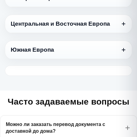
العربية
Азербайджанский
750 ₽
Azərbaycan dili
Язык
Иврит
Стандартный
1170 ₽
עברית
Армянский
Центральная и Восточная Европа
750 ₽
Հայերեն
Датский
975 ₽
Турецкий
Dansk
975 ₽
Türkçe
Язык
Белорусский
Стандартный
575 ₽
Беларуская
Норвежский
Южная Европа
975 ₽
Туркменский
Norsk
Болгарский
845 ₽
975 ₽
Türkmençe
Казахский
Български
750 ₽
Қазақ тілі
Язык
Финский
Стандартный
1170 ₽
Вьетнамский
Suomi
Венгерский
1385 ₽
975 ₽
Tiếng Việt
Киргизский
Magyar
Греческий
750 ₽
975 ₽
Кыргызча
Шведский
Ελληνικά
975 ₽
Индонезийский
Svenska
Латышский
1385 ₽
750 ₽
Bahasa Indonesia
Молдавский
Latviešu
Хорватский
975 ₽
Часто задаваемые вопросы
975 ₽
Română
Hrvatski
Китайский
Литовский
1170 ₽
975 ₽
中文
Таджикский
Lietuvių
Сербский
750 ₽
975 ₽
Тоҷикӣ
Српски
Можно ли заказать перевод документа с
Корейский
Польский
1385 ₽
доставкой до дома?
845 ₽
한국어
Татарский
Polski