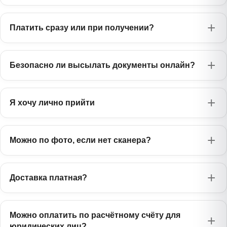
750 ₽
Татарча
Лаосский
Эстонский
1385 ₽
975 ₽
ລາວ
Платить сразу или при получении?
Узбекский
Eesti
750 ₽
Oʻzbekcha
Малазийский
Чешский
750 ₽
975 ₽
Bahasa Melayu
Украинский
Čeština
575 ₽
Безопасно ли высылать документы онлайн?
Українська
Тайский
Словацкий
1385 ₽
975 ₽
ไทย
Русский
Slovenčina
0 ₽
Русский
Я хочу лично прийти
Персидский
Словенский
1170 ₽
975 ₽
فارسی
Slovenščina
Можно по фото, если нет сканера?
Хинди
Румынский
1385 ₽
845 ₽
हिन्दी
Română
Монгольский
Албанский
1385 ₽
Доставка платная?
1170 ₽
Монгол
Shqip
Филиппинский
Боснийский
1385 ₽
1170 ₽
Filipino
Можно оплатить по расчётному счёту для
Bosanski
юридических лиц?