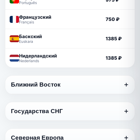
Português
Французский
750 ₽
Français
Баскский
1385 ₽
Euskara
Нидерландский
1385 ₽
Nederlands
Ближний Восток
Язык
Стандартный
Государства СНГ
Грузинский
750 ₽
ქართული
Язык
Стандартный
Арабский
Северная Европа
1170 ₽