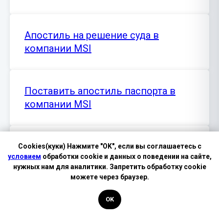
Апостиль на решение суда в
компании MSI
Поставить апостиль паспорта в
компании MSI
Срочный апостиль на
Cookies(куки) Нажмите "OK", если вы соглашаетесь с
условием
обработки cookie и данных о поведении на сайте,
свидетельство о браке
нужных нам для аналитики. Запретить обработку cookie
можете через браузер.
OK
Поставить апостиль на
свидетельство о разводе в