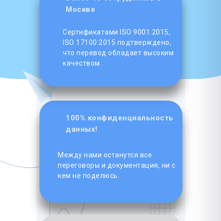
Москве
Сертификатами ISO 9001:2015,
ISO 17100:2015 подтверждено,
что перевод обладает высоким
качеством.
100% конфиденциальность
данных!
Между нами останутся все
переговоры и документация, ни с
кем не поделюсь.