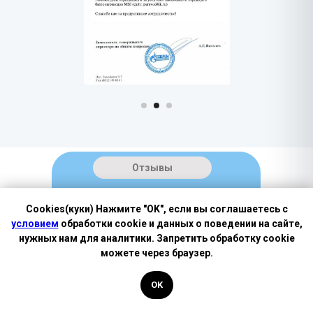
Отзывы
Мы гордимся отзывами наших
Cookies(куки) Нажмите "OK", если вы соглашаетесь с
клиентов, они - наша главная
условием
обработки cookie и данных о поведении на сайте,
ценность!
нужных нам для аналитики. Запретить обработку cookie
можете через браузер.
Свыше 500 отзывов
со множества различных ресурсов
OK
прекрасно свидетельствуют о