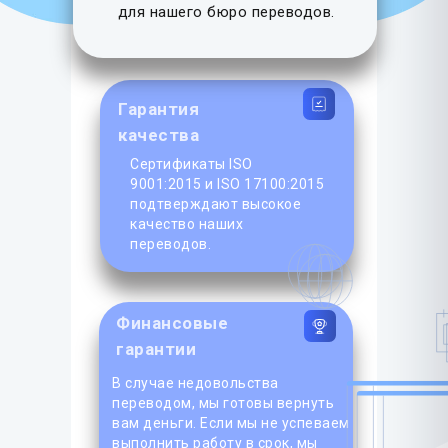
для нашего бюро переводов.
Гарантия
качества
Сертификаты ISO
9001:2015 и ISO 17100:2015
подтверждают высокое
качество наших
переводов.
Финансовые
гарантии
В случае недовольства
переводом, мы готовы вернуть
вам деньги. Если мы не успеваем
выполнить работу в срок, мы