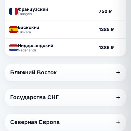
Французский
750 ₽
Français
Баскский
1385 ₽
Euskara
Нидерландский
1385 ₽
Nederlands
Ближний Восток
Язык
Стандартный
Государства СНГ
Грузинский
750 ₽
ქართული
Язык
Стандартный
Арабский
Северная Европа
1170 ₽
العربية
Азербайджанский
750 ₽