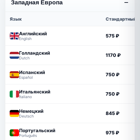
Западная Европа
Язык
Стандартный
Английский
575 ₽
English
Голландский
1170 ₽
Dutch
Испанский
750 ₽
Español
Итальянский
750 ₽
Italiano
Немецкий
845 ₽
Deutsch
Португальский
975 ₽
Português