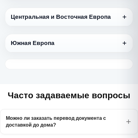
Azərbaycan dili
Язык
Иврит
Стандартный
1170 ₽
עברית
Армянский
Центральная и Восточная Европа
750 ₽
Հայերեն
Датский
975 ₽
Турецкий
Dansk
975 ₽
Türkçe
Язык
Белорусский
Стандартный
575 ₽
Беларуская
Норвежский
Южная Европа
975 ₽
Туркменский
Norsk
Болгарский
845 ₽
975 ₽
Türkmençe
Казахский
Български
750 ₽
Қазақ тілі
Язык
Финский
Стандартный
1170 ₽
Вьетнамский
Suomi
Венгерский
1385 ₽
975 ₽
Tiếng Việt
Киргизский
Magyar
Греческий
750 ₽
975 ₽
Кыргызча
Шведский
Ελληνικά
975 ₽
Индонезийский
Svenska
Латышский
1385 ₽
750 ₽
Bahasa Indonesia
Молдавский
Latviešu
Хорватский
975 ₽
Часто задаваемые вопросы
975 ₽
Română
Hrvatski
Китайский
Литовский
1170 ₽
975 ₽
中文
Таджикский
Lietuvių
Сербский
750 ₽
975 ₽
Тоҷикӣ
Српски
Можно ли заказать перевод документа с
Корейский
Польский
1385 ₽
доставкой до дома?
845 ₽
한국어
Татарский
Polski
750 ₽
Татарча