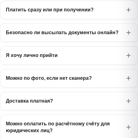
Лаосский
Эстонский
1385 ₽
975 ₽
ລາວ
Платить сразу или при получении?
Узбекский
Eesti
750 ₽
Oʻzbekcha
Малазийский
Чешский
750 ₽
975 ₽
Bahasa Melayu
Украинский
Čeština
575 ₽
Безопасно ли высылать документы онлайн?
Українська
Тайский
Словацкий
1385 ₽
975 ₽
ไทย
Русский
Slovenčina
0 ₽
Русский
Я хочу лично прийти
Персидский
Словенский
1170 ₽
975 ₽
فارسی
Slovenščina
Можно по фото, если нет сканера?
Хинди
Румынский
1385 ₽
845 ₽
हिन्दी
Română
Монгольский
Албанский
1385 ₽
Доставка платная?
1170 ₽
Монгол
Shqip
Филиппинский
Боснийский
1385 ₽
1170 ₽
Filipino
Можно оплатить по расчётному счёту для
Bosanski
юридических лиц?
Японский