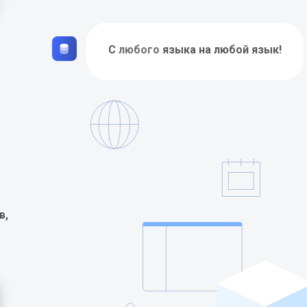
С
любого
языка на любой язык!
в,