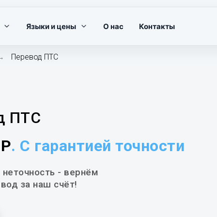
Языки и цены
О нас
Контакты
Перевод ПТС
→
д ПТС
0Р
. С гарантией точности
 неточность - вернём
вод за наш счёт!