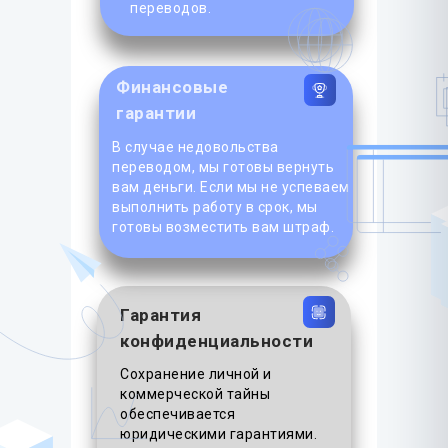
переводов.
Финансовые
гарантии
В случае недовольства
переводом, мы готовы вернуть
вам деньги. Если мы не успеваем
выполнить работу в срок, мы
готовы возместить вам штраф.
Гарантия
конфиденциальности
Сохранение личной и
коммерческой тайны
обеспечивается
юридическими гарантиями.