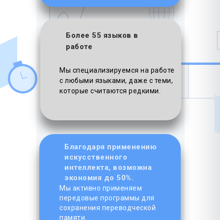
Более 55 языков в
работе
Мы специализируемся на работе
с любыми языками, даже с теми,
которые считаются редкими.
Благодаря применению
искусственного
интеллекта, возможна
экономия до 50%.
Мы активно применяем
передовые программы для
сохранения переводческой
памяти.