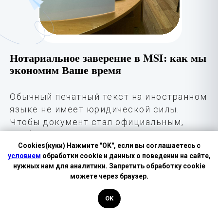
Нотариальное заверение в MSI: как мы
экономим Ваше время
Обычный печатный текст на иностранном
языке не имеет юридической силы.
Чтобы документ стал официальным,
необходим нотариально заверенный
Cookies(куки) Нажмите "OK", если вы соглашаетесь с
перевод. Нотариус свидетельствует
условием
обработки cookie и данных о поведении на сайте,
подлинность подписи дипломированного
нужных нам для аналитики. Запретить обработку cookie
переводчика MSI, данные которого
можете через браузер.
внесены в государственный реестр.
Как строится работа в MSI:
OK
· Вы присылаете скан или