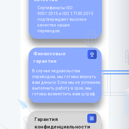
Сертификаты ISO
9001:2015 и ISO 17100:2015
подтверждают высокое
качество наших
переводов.
Финансовые
гарантии
В случае недовольства
переводом, мы готовы вернуть
вам деньги. Если мы не успеваем
выполнить работу в срок, мы
готовы возместить вам штраф.
Гарантия
конфиденциальности